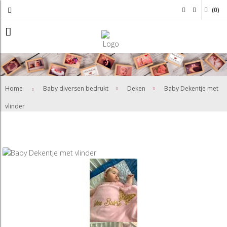
(
0
)
>
>
Home
Baby diversen bedrukt
Deken
Baby Dekentje met
vlinder