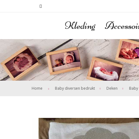
Kleding
Accessoi
>
>
Home
Baby diversen bedrukt
Deken
Baby 