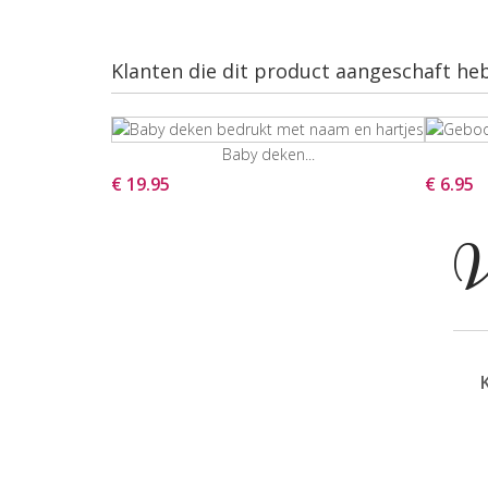
Klanten die dit product aangeschaft he
Baby deken...
€ 19.95
€ 6.95
V