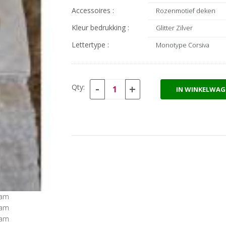
Accessoires :
Kleur bedrukking :
Lettertype :
-
+
Qty:
IN WINKELWAG