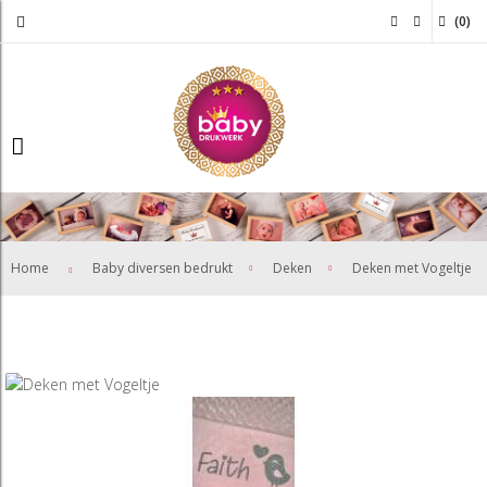
(
0
)
>
>
Home
Baby diversen bedrukt
Deken
Deken met Vogeltje