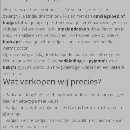
Als je baby uit bad komt heeft hij/zij het snel koud. Het is
belangrijk je kindje direct in te wikkelen met een
omslagdoek of
badjas
totdat je bij de plek bent waar je hem/haar vervolgens kan
afdrogen. Wij verkopen leuke
omslagdoeken
die je direct om je
baby kan wikkelen na het douchen. Zo hebben we ook unieke
badcape
's waar je het hoofdje in kan stoppen, een heerlijk
warme cocon!
Op deze baby omslagdoek kan je de naam in een lettertype en
kleur naar wens kiezen. Onze
badkleding
en
pyjama's
voor
baby's
zijn uitsluitend van hoogwaardige kwaliteit en een lekkere
zachte stof.
Wat verkopen wij precies?
- Badcape: Baby badcape/handdoek bedrukt met naam in eigen
kleur en lettertype naar keuze.
- Badjas prinses: Prachtige prinses badjas bedrukt met naam in
glitterhart.
- Badjas: Zachte badjas met oortjes bedrukt met naam in kleur
en lettertype naar keuze.