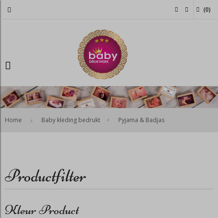
(
0
)
>
Home
Baby kleding bedrukt
Pyjama & Badjas
Productfilter
Kleur Product