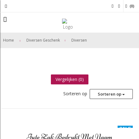
(
0
)
>
Home
Diversen Geschenk
Diversen
Vergelijken (
0
)
Sorteren op
Sorteren op
SALE
Jute Zak Bedrukt Met Naam