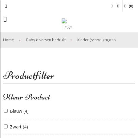
(
0
)
>
Home
Baby diversen bedrukt
Kinder (school) rugtas
Productfilter
Kleur Product
Blauw
(4)
Zwart
(4)