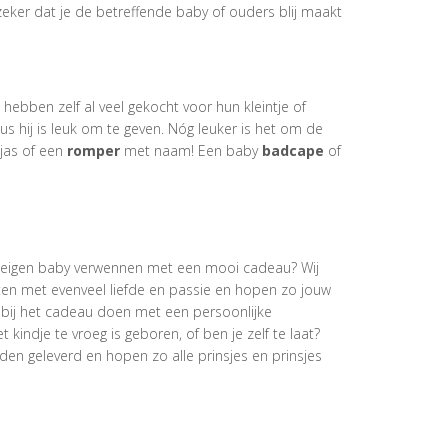
eker dat je de betreffende baby of ouders blij maakt
hebben zelf al veel gekocht voor hun kleintje of
s hij is leuk om te geven. Nóg leuker is het om de
jas of een
romper
met naam! Een baby
badcape
of
 je eigen baby verwennen met een mooi cadeau? Wij
ten met evenveel liefde en passie en hopen zo jouw
bij het cadeau doen met een persoonlijke
 kindje te vroeg is geboren, of ben je zelf te laat?
orden geleverd en hopen zo alle prinsjes en prinsjes