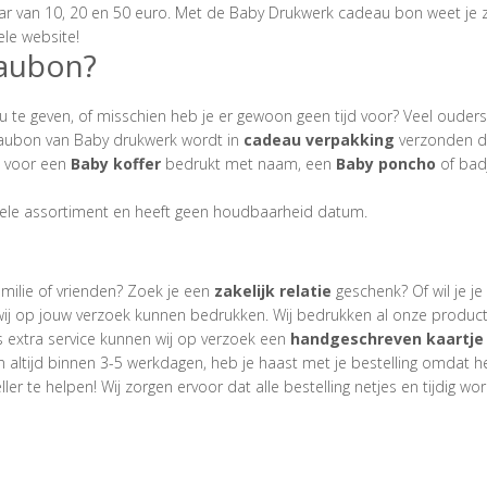
aar van 10, 20 en 50 euro. Met de Baby Drukwerk cadeau bon weet je z
le website!
eaubon?
 te geven, of misschien heb je er gewoon geen tijd voor?
Veel ouders 
ubon van Baby drukwerk wordt in
cadeau verpakking
verzonden du
n voor een
Baby koffer
bedrukt met naam, een
Baby poncho
of bad
ehele assortiment en heeft geen houdbaarheid datum.
amilie of vrienden? Zoek je een
zakelijk
relatie
geschenk
? Of wil je
wij op jouw verzoek kunnen
bedrukken
. Wij bedrukken al onze produc
s extra service kunnen wij op verzoek een
handgeschreven
kaartje
en altijd binnen 3-5 werkdagen, heb je haast met je bestelling omdat het
ler te helpen! Wij zorgen ervoor dat alle bestelling netjes en tijdig w