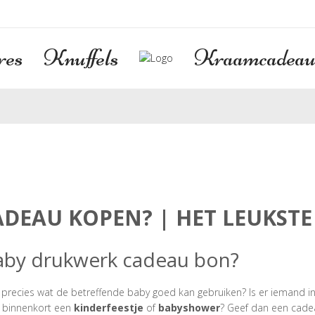
res
Knuffels
Kraamcadeau
EAU KOPEN? | HET LEUKSTE
baby drukwerk cadeau bon?
 precies wat de betreffende baby goed kan gebruiken? Is er iemand i
e binnenkort een
kinderfeestje
of
babyshower
? Geef dan een cade