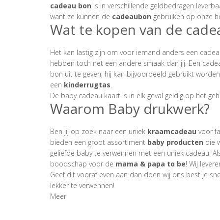
cadeau bon
is in verschillende geldbedragen leverb
want ze kunnen de
cadeaubon
gebruiken op onze he
Wat te kopen van de cad
Het kan lastig zijn om voor iemand anders een cadeau
hebben toch net een andere smaak dan jij.
Een cadea
bon uit te geven, hij kan bijvoorbeeld gebruikt worde
een
kinderrugtas
.
De baby cadeau kaart is in elk geval geldig op het g
Waarom Baby drukwerk?
Ben jij op zoek naar een
uniek
kraamcadeau
voor f
bieden een groot assortiment
baby producten
die 
geliefde baby te verwennen met een uniek cadeau. Al
boodschap voor de
mama & papa to be
! Wij lever
Geef dit vooraf even aan dan doen wij ons best je snel
lekker te verwennen!
Meer