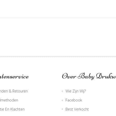
WE HAVE 05 STORES
This page can't load Google Maps correctly.
OK
Do you own this website?
tenservice
Over Baby Drukw
nden & Retouren
Wie Zijn Wij?
lmethoden
Facebook
tie En Klachten
Best Verkocht