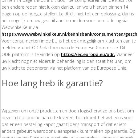
binnen 14 dagen. Mocht dit door de complexiteit van de klacht of
een andere reden niet lukken dan zullen we u hiervan binnen 14
dagen op de hoogte stellen. Leidt dit niet tot een oplossing, dan is
het mogelijk om uw geschil aan te melden voor bemiddeling via
WebwinkelKeur via
https://www.webwinkelkeur.nl/kennisbank/consumenten/geschi
Voor consumenten in de EU is het ook mogelijk om klachten aan te
melden via het ODR-platform van de Europese Commissie. Dit
ODR-platform is te vinden op
https://ec.europa.eu/odr.
Wanneer
uw klacht nog niet elders in behandeling is dan staat het u vrij om
uw klacht te deponeren via het platform van de Europese Unie.
Hoe lang heb ik garantie?
Wij geven om onze producten en doen logischerwijze ons best om
deze in topconditie aan u te leveren. Toch komt het wel eens voor
dat er een bestelling kapot gaat tijdens transport of dat er iets
anders gebeurt waardoor u aanspraak kunt maken op garantie. Op
grond van het Europese recht zijn wij aansprakelijk voor elk gebrek