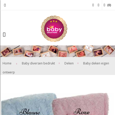
(
0
)
>
>
Home
Baby diversen bedrukt
Deken
Baby deken eigen
ontwerp