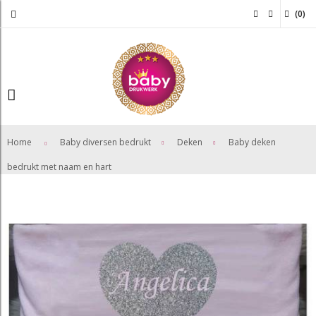
(
0
)
>
>
Home
Baby diversen bedrukt
Deken
Baby deken
bedrukt met naam en hart