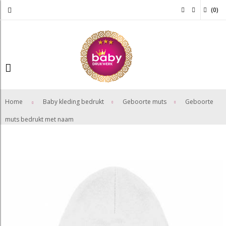
(
0
)
>
>
Home
Baby kleding bedrukt
Geboorte muts
Geboorte
muts bedrukt met naam