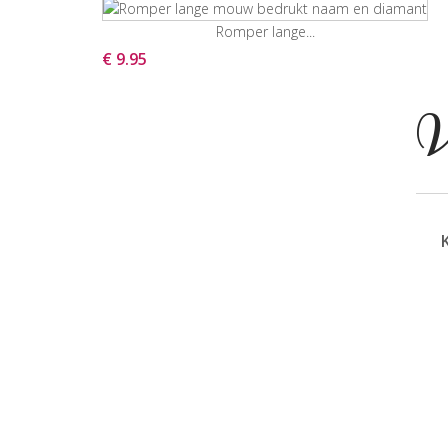
Romper lange...
€ 9.95
V