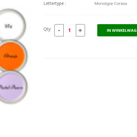
Lettertype :
-
+
Qty:
IN WINKELWAG