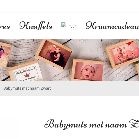
res
Knuffels
Kraamcadeau
>
Babymuts met naam Zwart
Babymuts met naam Z