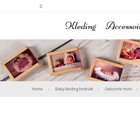
Kleding
Accessoi
>
Home
Baby kleding bedrukt
Geboorte muts