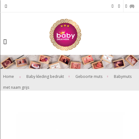
(
0
)
>
>
Home
Baby kleding bedrukt
Geboorte muts
Babymuts
met naam grijs