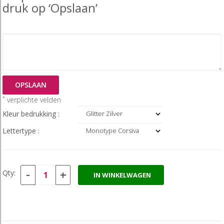
druk op ‘Opslaan’
OPSLAAN
*
verplichte velden
Kleur bedrukking :
Lettertype :
-
+
Qty:
IN WINKELWAGEN