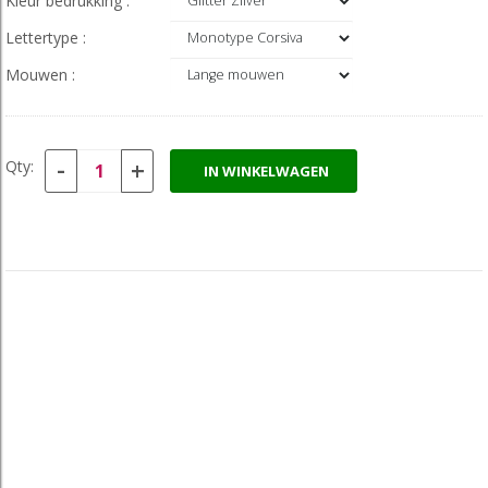
Kleur bedrukking :
Lettertype :
Mouwen :
-
+
Qty:
IN WINKELWAGEN