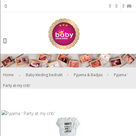
(
0
)
>
>
Home
Baby kleding bedrukt
Pyjama & Badjas
Pyjama '
Party at my crib'