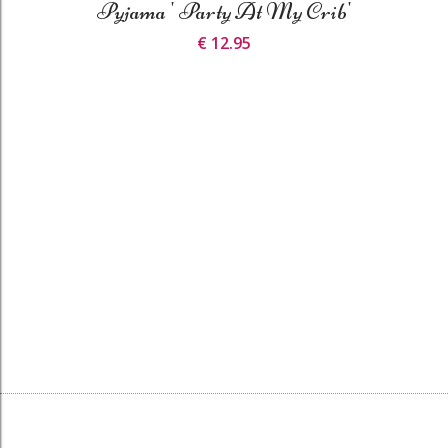
Pyjama ' Party At My Crib'
€ 12.95