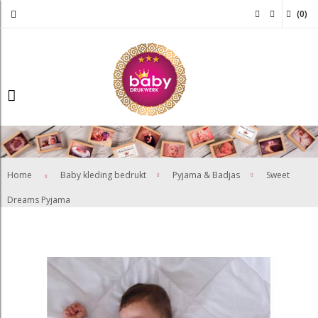
(
0
)
>
>
Home
Baby kleding bedrukt
Pyjama & Badjas
Sweet
Dreams Pyjama