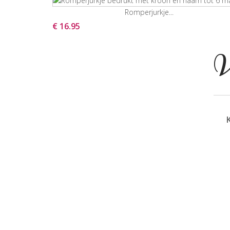
Romperjurkje...
€ 16.95
V