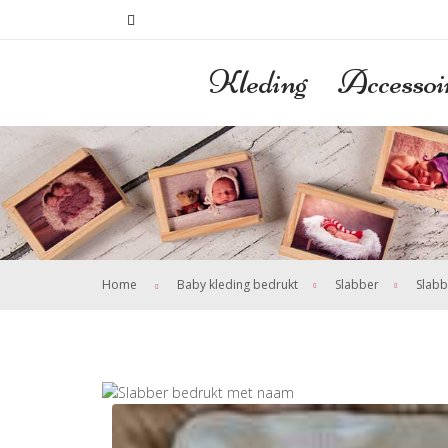
Kleding
Accessoi
>
>
Home
Baby kleding bedrukt
Slabber
Slabb