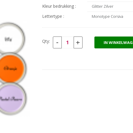
Kleur bedrukking :
Lettertype :
-
+
Qty:
IN WINKELWAG