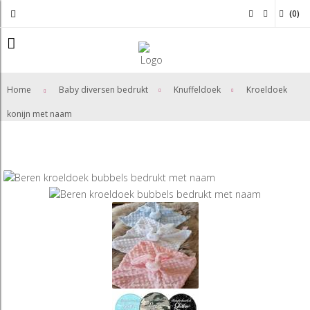
(
0
)
>
>
Home
Baby diversen bedrukt
Knuffeldoek
Kroeldoek
konijn met naam