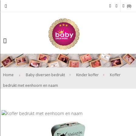
(
0
)
>
>
Home
Baby diversen bedrukt
Kinder koffer
Koffer
bedrukt met eenhoorn en naam