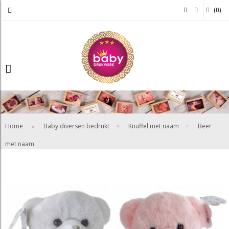
(
0
)
>
>
Home
Baby diversen bedrukt
Knuffel met naam
Beer
met naam