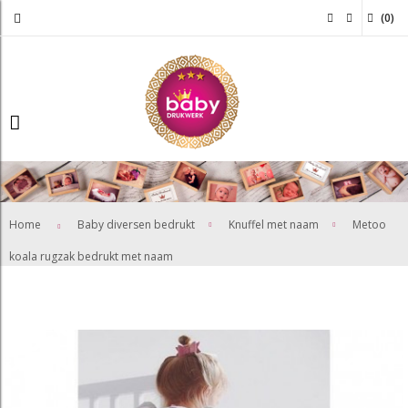
(
0
)
>
>
Home
Baby diversen bedrukt
Knuffel met naam
Metoo
koala rugzak bedrukt met naam