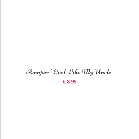
Romper ' Cool Like My Uncle'
€ 8.95