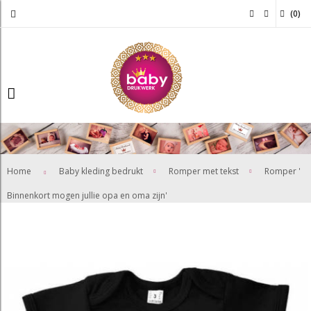
(
0
)
>
>
Home
Baby kleding bedrukt
Romper met tekst
Romper '
Binnenkort mogen jullie opa en oma zijn'