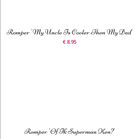
Romper 'My Uncle Is Cooler Then My Dad'
€ 8.95
Romper 'Of Ik Superman Ken?'