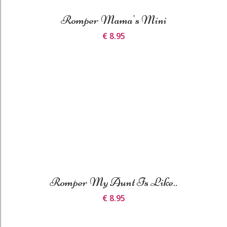
Romper Mama's Mini
€ 8.95
Romper My Aunt Is Like..
€ 8.95