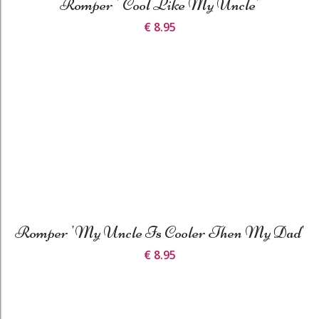
Romper ' Cool Like My Uncle'
€ 8.95
Romper 'My Uncle Is Cooler Then My Dad'
€ 8.95