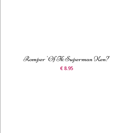
Romper 'Of Ik Superman Ken?'
€ 8.95