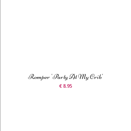
Romper 'Party At My Crib'
€ 8.95