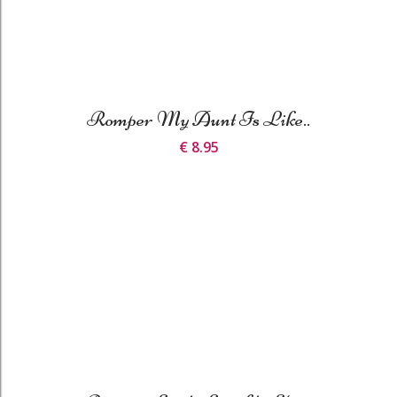
Romper My Aunt Is Like..
€ 8.95