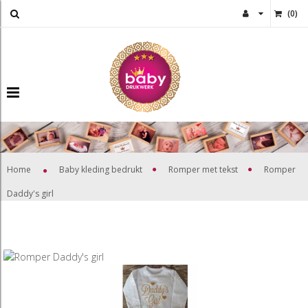
(
0
)
>
>
Home
Baby kleding bedrukt
Romper met tekst
Romper
Daddy's girl