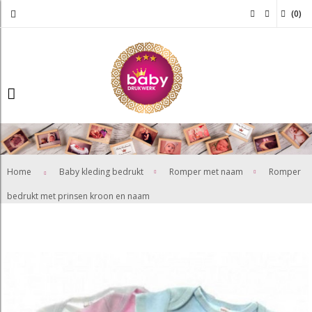
(
0
)
>
>
Home
Baby kleding bedrukt
Romper met naam
Romper
bedrukt met prinsen kroon en naam