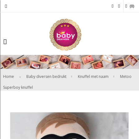
(
0
)
>
>
Home
Baby diversen bedrukt
Knuffel met naam
Metoo
Superboy knuffel